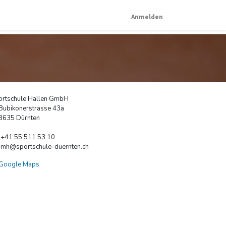
Anmelden
ortschule Hallen GmbH
Bubikonerstrasse 43a
8635 Dürnten
+41 55 511 53 10
mh@sportschule-duernten.ch