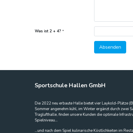
Was ist 2 + 4?
*
Absenden
Sportschule Hallen GmbH
Die 2022 neu erbaute Halle bietet vier Laykold-Plätze (
Sommer angenehm kühl, im Winter ergänzt durch zwei Sa
Traglufthalle, finden unsere Kunden die optimale Infrastru
Spielniveau...
...und nach dem Spiel kulinarische Köstlichkeiten im Rest