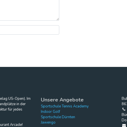
Belag US-Open). Im
Bu
Unsere Angebote
ndplätze in der
86
Sportschule Tennis Academy
ktur für jedes
Indoor Golf
Bür
Sportschule Dürnten
Do
Jawengo
aurant Arcade!