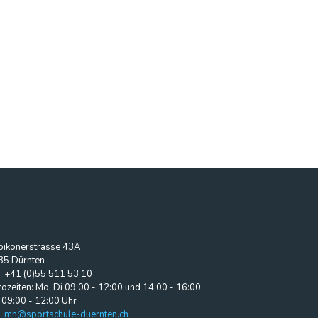
bikonerstrasse 43A
35 Dürnten
+41 (0)55 511 53 10
ozeiten: Mo, Di 09:00 - 12:00 und 14:00 - 16:00
 09:00 - 12:00 Uhr
mh@sportschule-duernten.ch