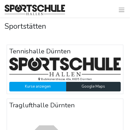
Sportstätten
Tennishalle Dürnten
Bubikonerstrasse 43a
,
8635
Dürnten
Kurse anzeigen
Google Maps
Traglufthalle Dürnten